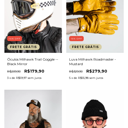
15
%
OFF
14
%
OFF
FRETE GRÁTIS
FRETE GRÁTIS
Luva Milhawk Roadmaster -
Óculos Milhawk Trail Goggle --
Mustard
Black Mirror
R$279,90
R$179,90
R$329,90
R$209,90
5
x de
R$55,98
sem juros
3
x de
R$59,97
sem juros