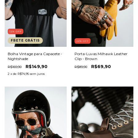
12
%
OFF
FRETE GRÁTIS
22
%
OFF
Bolha Vintage para Capacete -
Porta-Luvas Milhawk Leather
Nightshade
Clip - Brown
R$149,90
R$69,90
R$169,90
R$89,90
2
x de
R$74,95
sem juros