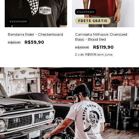
ESGOTADO
FRETE GRÁTIS
ESGOTADO
Bandana Rider - Checkerboard
Camiseta Milhawk Oversized
Basic - Blood Red
R$59,90
R$69,90
R$119,90
R$109,90
2
x de
R$59,95
sem juros