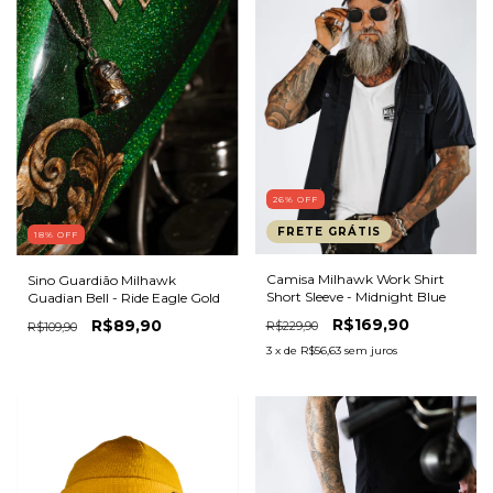
26
%
OFF
FRETE GRÁTIS
18
%
OFF
Camisa Milhawk Work Shirt
Sino Guardião Milhawk
Short Sleeve - Midnight Blue
Guadian Bell - Ride Eagle Gold
R$169,90
R$89,90
R$229,90
R$109,90
3
x de
R$56,63
sem juros