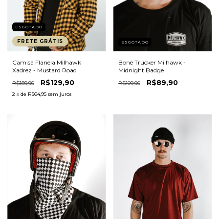
ESGOTADO
FRETE GRÁTIS
ESGOTADO
Boné Trucker Milhawk -
Camisa Flanela Milhawk
Midnight Badge
Xadrez - Mustard Road
R$89,90
R$129,90
R$109,90
R$189,90
2
x de
R$64,95
sem juros