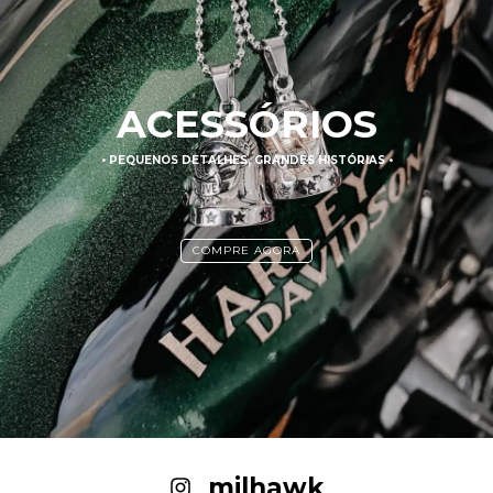
ACESSÓRIOS
• PEQUENOS DETALHES, GRANDES HISTÓRIAS •
COMPRE AGORA
_milhawk