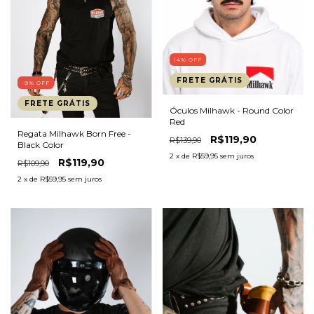
14
%
OFF
FRETE GRÁTIS
-9
%
OFF
FRETE GRÁTIS
Óculos Milhawk - Round Color
Red
Regata Milhawk Born Free -
R$119,90
R$139,90
Black Color
2
x de
R$59,95
sem juros
R$119,90
R$109,90
2
x de
R$59,95
sem juros