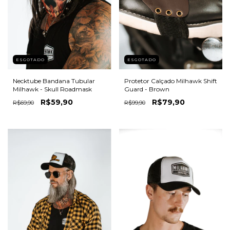
ESGOTADO
ESGOTADO
Necktube Bandana Tubular
Protetor Calçado Milhawk Shift
Milhawk - Skull Roadmask
Guard - Brown
R$59,90
R$79,90
R$69,90
R$99,90