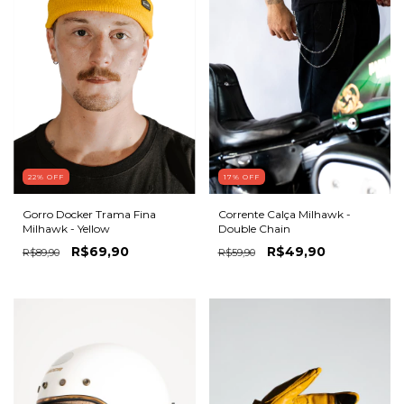
22
%
OFF
17
%
OFF
Gorro Docker Trama Fina
Corrente Calça Milhawk -
Milhawk - Yellow
Double Chain
R$69,90
R$49,90
R$89,90
R$59,90